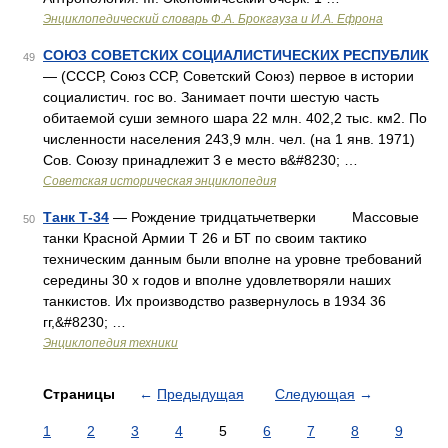
Энциклопедический словарь Ф.А. Брокгауза и И.А. Ефрона
СОЮЗ СОВЕТСКИХ СОЦИАЛИСТИЧЕСКИХ РЕСПУБЛИК
49
— (СССР, Союз ССР, Советский Союз) первое в истории
социалистич. гос во. Занимает почти шестую часть
обитаемой суши земного шара 22 млн. 402,2 тыс. км2. По
численности населения 243,9 млн. чел. (на 1 янв. 1971)
Сов. Союзу принадлежит 3 е место в&#8230; …
Советская историческая энциклопедия
Танк Т-34
— Рождение тридцатьчетверки Массовые
50
танки Красной Армии Т 26 и БТ по своим тактико
техническим данным были вполне на уровне требований
середины 30 х годов и вполне удовлетворяли наших
танкистов. Их производство развернулось в 1934 36
гг,&#8230; …
Энциклопедия техники
Страницы
←
Предыдущая
Следующая
→
1
2
3
4
5
6
7
8
9