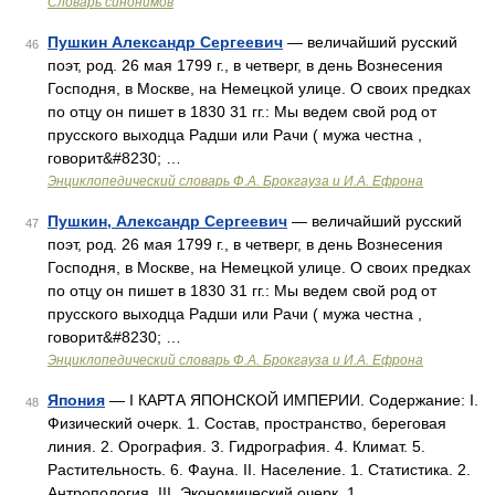
Словарь синонимов
Пушкин Александр Сергеевич
— величайший русский
46
поэт, род. 26 мая 1799 г., в четверг, в день Вознесения
Господня, в Москве, на Немецкой улице. О своих предках
по отцу он пишет в 1830 31 гг.: Мы ведем свой род от
прусского выходца Радши или Рачи ( мужа честна ,
говорит&#8230; …
Энциклопедический словарь Ф.А. Брокгауза и И.А. Ефрона
Пушкин, Александр Сергеевич
— величайший русский
47
поэт, род. 26 мая 1799 г., в четверг, в день Вознесения
Господня, в Москве, на Немецкой улице. О своих предках
по отцу он пишет в 1830 31 гг.: Мы ведем свой род от
прусского выходца Радши или Рачи ( мужа честна ,
говорит&#8230; …
Энциклопедический словарь Ф.А. Брокгауза и И.А. Ефрона
Япония
— I КАРТА ЯПОНСКОЙ ИМПЕРИИ. Содержание: I.
48
Физический очерк. 1. Состав, пространство, береговая
линия. 2. Орография. 3. Гидрография. 4. Климат. 5.
Растительность. 6. Фауна. II. Население. 1. Статистика. 2.
Антропология. III. Экономический очерк. 1 …