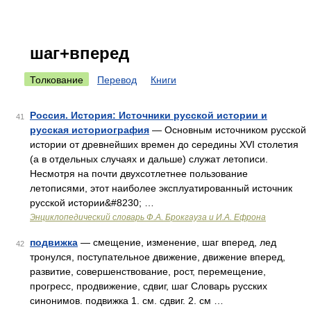
шаг+вперед
Толкование
Перевод
Книги
Россия. История: Источники русской истории и
41
русская историография
— Основным источником русской
истории от древнейших времен до середины XVI столетия
(а в отдельных случаях и дальше) служат летописи.
Несмотря на почти двухсотлетнее пользование
летописями, этот наиболее эксплуатированный источник
русской истории&#8230; …
Энциклопедический словарь Ф.А. Брокгауза и И.А. Ефрона
подвижка
— смещение, изменение, шаг вперед, лед
42
тронулся, поступательное движение, движение вперед,
развитие, совершенствование, рост, перемещение,
прогресс, продвижение, сдвиг, шаг Словарь русских
синонимов. подвижка 1. см. сдвиг. 2. см …